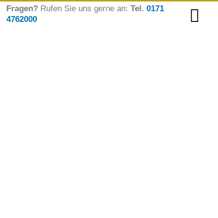
Zum
Fragen?
Rufen Sie uns gerne an:
Tel.
0171
4762000
Inhalt
springen
Verkaufe Gewerbeimmobilie
Wir verkaufen unsere
Gastronomie-Immobilie
mit Biergarten und Wohnung
(aktuell Gästezimmer)